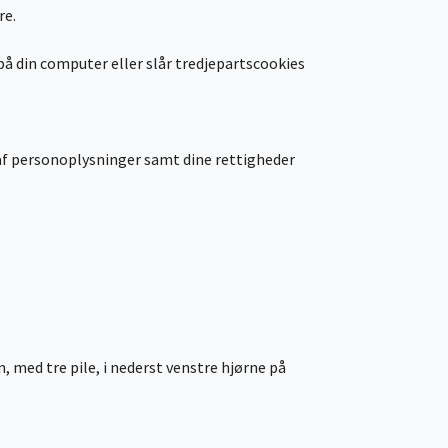
re.
å din computer eller slår tredjepartscookies
af personoplysninger samt dine rettigheder
, med tre pile, i nederst venstre hjørne på