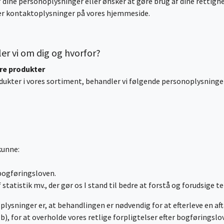
 dine personoplysninger eller ønsker at gøre brug af dine rettighe
der kontaktoplysninger på vores hjemmeside.
er vi om dig og hvorfor?
dre produkter
rodukter i vores sortiment, behandler vi følgende personoplysninge
 kunne:
g
 bogføringsloven.
f statistik mv., der gør os I stand til bedre at forstå og forudsige
ysninger er, at behandlingen er nødvendig for at efterleve en afta
), for at overholde vores retlige forpligtelser efter bogføringslove