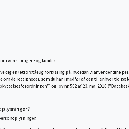
 om vores brugere og kunder.
ive dig en letforståelig forklaring på, hvordan vi anvender dine p
re om de rettigheder, som du har i medfør af den til enhver tid 
kyttelsesforordningen”) og lov nr. 502 af 23. maj 2018 (”Databes
noplysninger?
 personoplysninger.