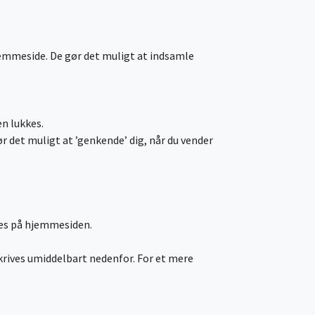
hjemmeside. De gør det muligt at indsamle
en lukkes.
det muligt at ’genkende’ dig, når du vender
ies på hjemmesiden.
skrives umiddelbart nedenfor. For et mere