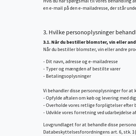
Hvis du har spørgsmål til vores behandling af
en e-mail på den e-mailadresse, der står un
3. Hvilke personoplysninger behandl
3.1. Når du bestiller blomster, vin eller an
Når du bestiller blomster, vin eller andre p
- Dit navn, adresse og e-mailadresse
- Typer og mængden af bestilte varer
- Betalingsoplysninger
Vi behandler disse personoplysninger for at
- Opfylde aftalen om køb og levering med di
- Overholde vores retlige forpligtelser efter
- Udvikle vores forretning ved udarbejdelse a
Lovgrundlaget for at behandle disse personopl
Databeskyttelsesforordningens art. 6, stk. 1(b