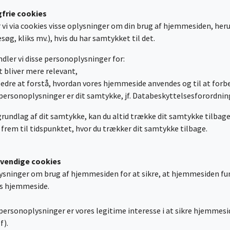
gfrie cookies
i via cookies visse oplysninger om din brug af hjemmesiden, heru
øg, kliks mv.), hvis du har samtykket til det.
dler vi disse personoplysninger for:
t bliver mere relevant,
l bedre at forstå, hvordan vores hjemmeside anvendes og til at for
ersonoplysninger er dit samtykke, jf. Databeskyttelsesforordninge
grundlag af dit samtykke, kan du altid trække dit samtykke tilba
 frem til tidspunktet, hvor du trækker dit samtykke tilbage.
dvendige cookies
lysninger om brug af hjemmesiden for at sikre, at hjemmesiden fu
es hjemmeside.
personoplysninger er vores legitime interesse i at sikre hjemmesid
f).