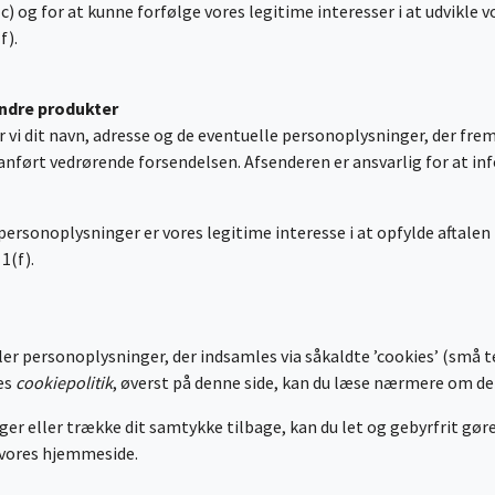
) og for at kunne forfølge vores legitime interesser i at udvikle vo
f).
andre produkter
 vi dit navn, adresse og de eventuelle personoplysninger, der frem
nført vedrørende forsendelsen. Afsenderen er ansvarlig for at in
personoplysninger er vores legitime interesse i at opfylde aftalen
 1(f).
ler personoplysninger, der indsamles via såkaldte ’cookies’ (små t
res
cookiepolitik
, øverst på denne side, kan du læse nærmere om d
er eller trække dit samtykke tilbage, kan du let og gebyrfrit gøre 
f vores hjemmeside.