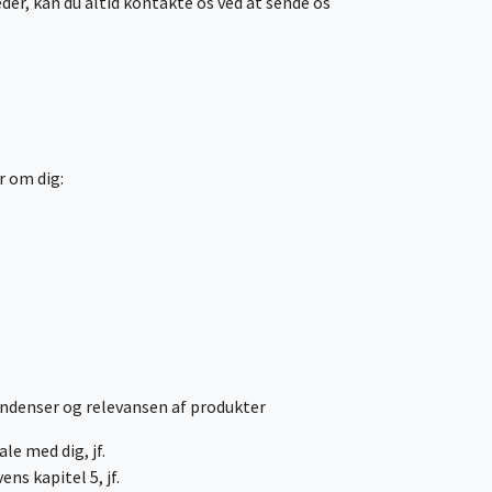
der, kan du altid kontakte os ved at sende os
r om dig:
 tendenser og relevansen af produkter
le med dig, jf.
ns kapitel 5, jf.