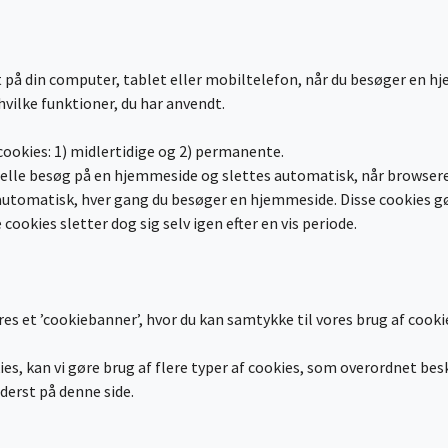
emt på din computer, tablet eller mobiltelefon, når du besøger en 
hvilke funktioner, du har anvendt.
ookies: 1) midlertidige og 2) permanente.
ktuelle besøg på en hjemmeside og slettes automatisk, når browser
omatisk, hver gang du besøger en hjemmeside. Disse cookies gør 
ookies sletter dog sig selv igen efter en vis periode.
s et ’cookiebanner’, hvor du kan samtykke til vores brug af cook
ies, kan vi gøre brug af flere typer af cookies, som overordnet be
ederst på denne side.