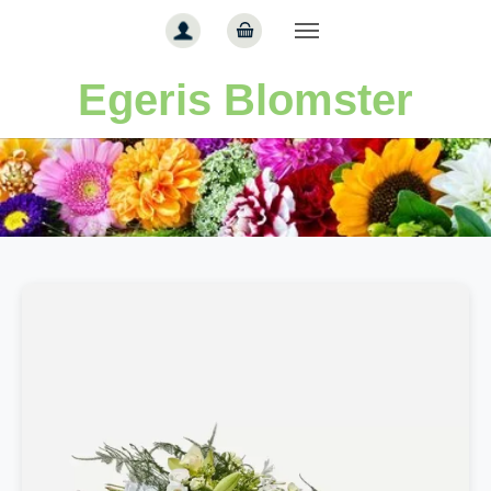
Gå til hoved-indhold
Egeris Blomster