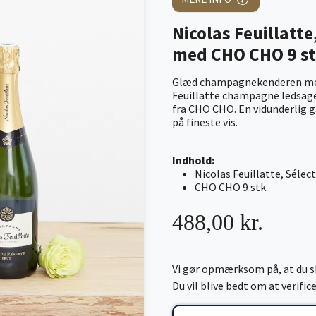
Nicolas Feuillatt
med CHO CHO 9 st
Glæd champagnekenderen med e
Feuillatte champagne ledsage
fra CHO CHO. En vidunderlig 
på fineste vis.
Indhold:
Nicolas Feuillatte, Séle
CHO CHO 9 stk.
488,00 kr.
Vi gør opmærksom på, at du sk
Du vil blive bedt om at verifi